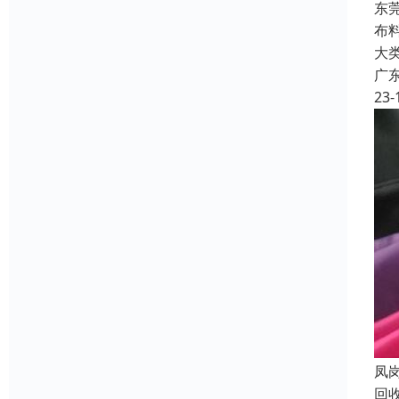
东
布
大
广
23-
凤
回