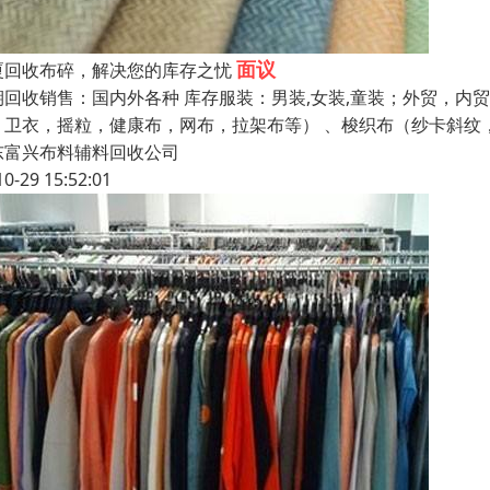
面议
厦回收布碎，解决您的库存之忧
期回收销售：国内外各种 库存服装：男装,女装,童装；外贸，内
，卫衣，摇粒，健康布，网布，拉架布等） 、梭织布（纱卡斜纹
东富兴布料辅料回收公司
10-29 15:52:01