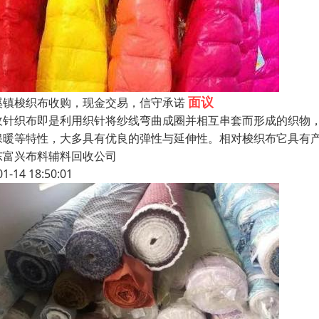
面议
溪镇梭织布收购，现金交易，信守承诺
收针织布即是利用织针将纱线弯曲成圈并相互串套而形成的织物
保暖等特性，大多具有优良的弹性与延伸性。相对梭织布它具有
东富兴布料辅料回收公司
01-14 18:50:01