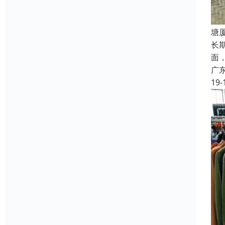
塘
长
面
广
19-