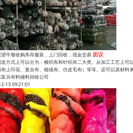
面议
莞望牛墩收购库存服装，上门回收，现金交易
织造方式上可以分为：梭织布和针织布二大类。从加工工艺上可
织布上印花、复合布、植绒布、仿皮毛布）等等。还可以原材料
东富兴布料辅料回收公司
12-13 09:21:01