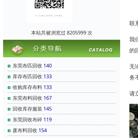
联
本站共被浏览过 8205999 次
我
的
东莞布匹回收
140
无
库存布匹回收
133
务
收购库存布料
133
请
东莞布料回收
167
回收库存服装
145
东莞回收布碎
119
废布料回收
154