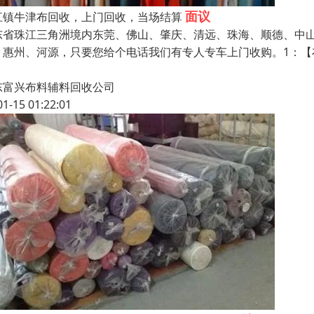
面议
江镇牛津布回收，上门回收，当场结算
东省珠江三角洲境内东莞、佛山、肇庆、清远、珠海、顺德、中
、惠州、河源，只要您给个电话我们有专人专车上门收购。1：
东富兴布料辅料回收公司
01-15 01:22:01