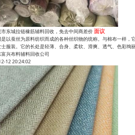
面议
莞市东城拉链橡筋辅料回收，免去中间商差价
绸是以蚕丝为原料纺织而成的各种丝织物的统称。与棉布一样，
女士服装。它的长处是轻薄、合身、柔软、滑爽、透气、色彩绚
东富兴布料辅料回收公司
12-12 20:24:02