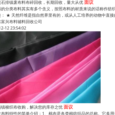
面议
莞石排镇废布料布碎回收，长期回收，量大从优
料的分类布料其实有多个含义，按照布料的材质来说的话称作纺
类： ★ 天然纤维是指自然界里有的，或从人工培养的动物中直接
东富兴布料辅料回收公司
12-12 23:54:02
面议
岗镇梭织布收购，解决您的库存之忧
收布料特性的简单介绍：1、棉布是各类棉纺织品的总称。它多