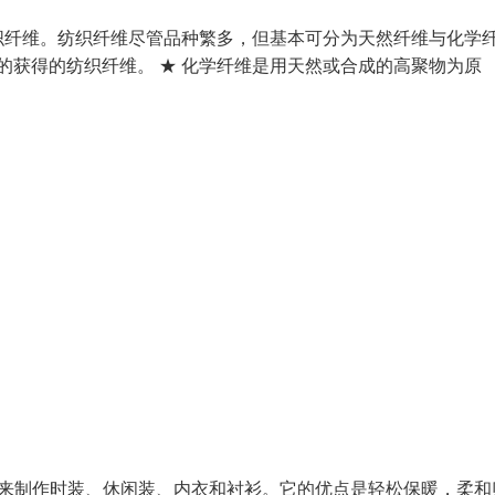
织纤维。纺织纤维尽管品种繁多，但基本可分为天然纤维与化学
的获得的纺织纤维。 ★ 化学纤维是用天然或合成的高聚物为原
用来制作时装、休闲装、内衣和衬衫。它的优点是轻松保暖，柔和