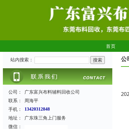
首页
公
站内搜索：
公司：
广东富兴布料辅料回收公司
20
联系：
周海平
手机：
13420312848
地址：
广东珠三角上门服务
微信：