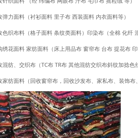
收针织面料 （经 纬编布 网眼布 汗布 毛巾布 摇粒绒 等）
收弹力面料（衬衫面料 里子布 西装面料 内衣面料等）
收色织布料（格子面料 条纹类面料）印染布（全棉 化纤 
购绣花面料 家纺面料（床上用品布 窗帘布 台布 提花布 
收混纺、交织布（TC布 TR布 其他混纺交织布斜纹加捻色
收家纺面料（回收窗帘布，回收沙发布、家私布、装饰布