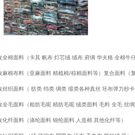
收全棉面料（卡其 帆布 灯芯绒 绒布 府绸 华夫格 全棉牛
收麻棉布料（亚麻面料 精梳棉/棕棉面料等）复合面料（复
收丝织面料（ 纺类 绉类 绸类 缎类各种真丝 坯布弹力纱
收全毛面料（粗纺毛呢 精纺毛呢 绒类面料 毛料 全毛 丝
收化纤面料（涤纶面料 锦纶面料 人造棉 其他化纤等）