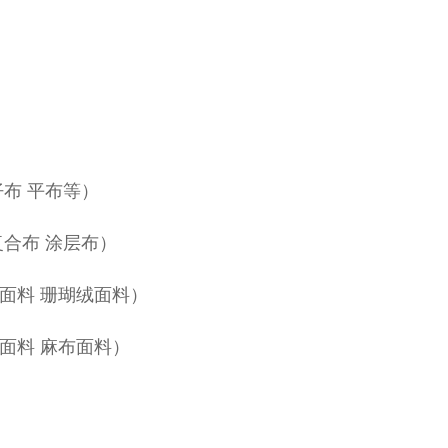
仔布 平布等）
合布 涂层布）
卡面料 珊瑚绒面料）
绸面料 麻布面料）