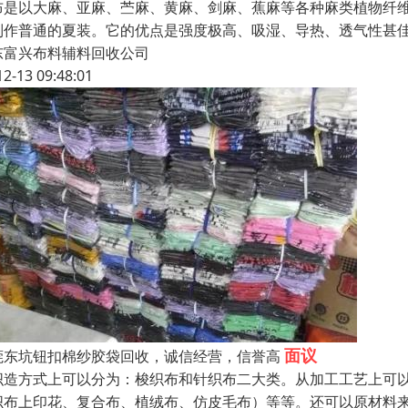
布是以大麻、亚麻、苎麻、黄麻、剑麻、蕉麻等各种麻类植物纤维
制作普通的夏装。它的优点是强度极高、吸湿、导热、透气性甚
东富兴布料辅料回收公司
12-13 09:48:01
面议
莞东坑钮扣棉纱胶袋回收，诚信经营，信誉高
织造方式上可以分为：梭织布和针织布二大类。从加工工艺上可
织布上印花、复合布、植绒布、仿皮毛布）等等。还可以原材料