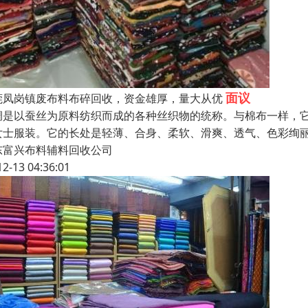
面议
莞凤岗镇废布料布碎回收，资金雄厚，量大从优
绸是以蚕丝为原料纺织而成的各种丝织物的统称。与棉布一样，
女士服装。它的长处是轻薄、合身、柔软、滑爽、透气、色彩绚
东富兴布料辅料回收公司
12-13 04:36:01