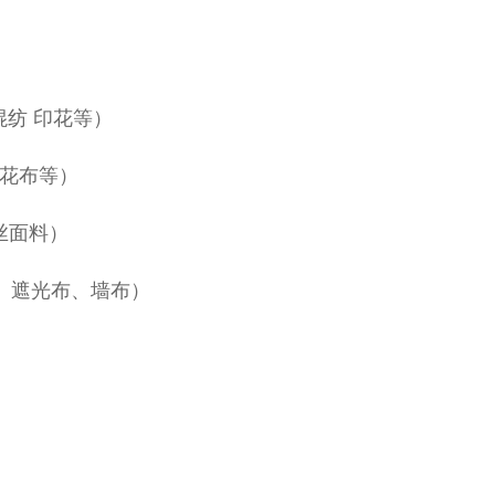
混纺 印花等）
印花布等）
丝面料）
、遮光布、墙布）