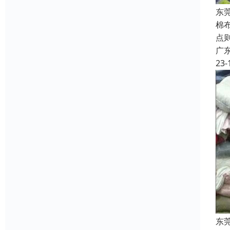
东
棉
点
广
23-
东