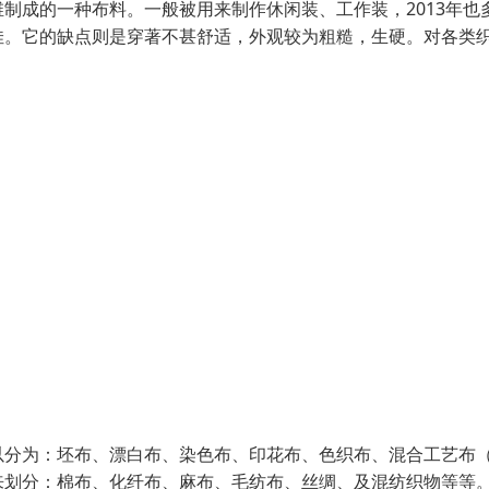
制成的一种布料。一般被用来制作休闲装、工作装，2013年也
佳。它的缺点则是穿著不甚舒适，外观较为粗糙，生硬。对各类
以分为：坯布、漂白布、染色布、印花布、色织布、混合工艺布
来划分：棉布、化纤布、麻布、毛纺布、丝绸、及混纺织物等等