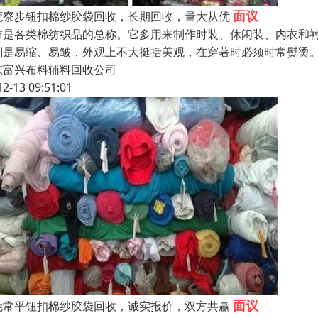
面议
莞寮步钮扣棉纱胶袋回收，长期回收，量大从优
布是各类棉纺织品的总称。它多用来制作时装、休闲装、内衣和
则是易缩、易皱，外观上不大挺括美观，在穿著时必须时常熨烫
东富兴布料辅料回收公司
12-13 09:51:01
面议
莞常平钮扣棉纱胶袋回收，诚实报价，双方共赢