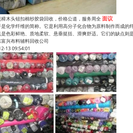
面议
莞樟木头钮扣棉纱胶袋回收，价格公道，服务周全
纤是化学纤维的简称。它是利用高分子化合物为原料制作而成的
点是色彩鲜艳、质地柔软、悬垂挺括、滑爽舒适。它们的缺点则
东富兴布料辅料回收公司
12-13 09:54:01