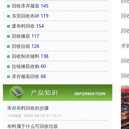
回
回收库存服装
145
回
东莞回收布碎
119
废布料回收
154
回
回收橡筋
117
求
回收拉链
126
回收制衣辅料
138
回
拉链橡筋收购
60
回
库存服装回收
68
库存布料回收的步骤
159阅读 2026-08-03 21:15:11
布料属于什么可回收垃圾