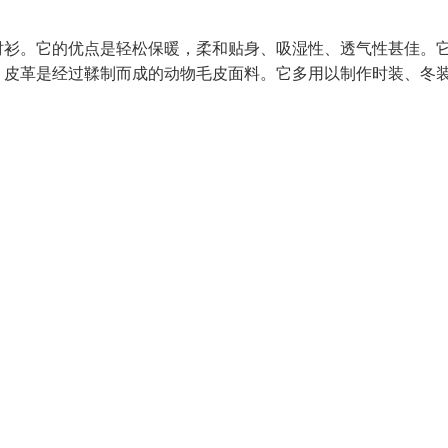
衬衫。它的优点是轻松保暖，柔和贴身、吸湿性、透气性甚佳。
。皮革是经过鞣制而成的动物毛皮面料。它多用以制作时装、冬