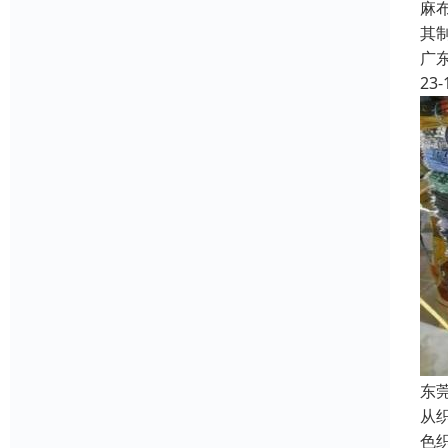
麻
其
广
23-
东
从
色