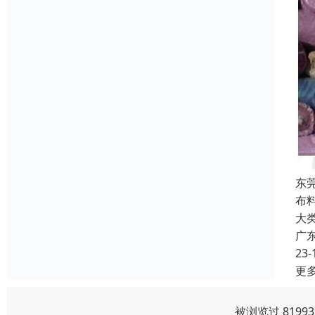
东
布
大
广
23-
更
被浏览过 819