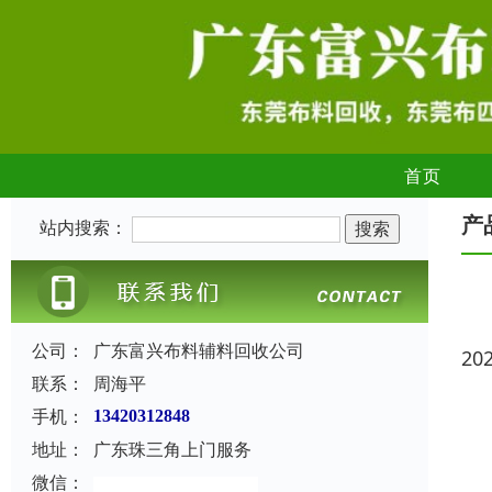
首页
产
站内搜索：
公司：
广东富兴布料辅料回收公司
20
联系：
周海平
手机：
13420312848
地址：
广东珠三角上门服务
微信：