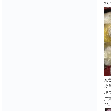
23-
东
皮
理
广
23-