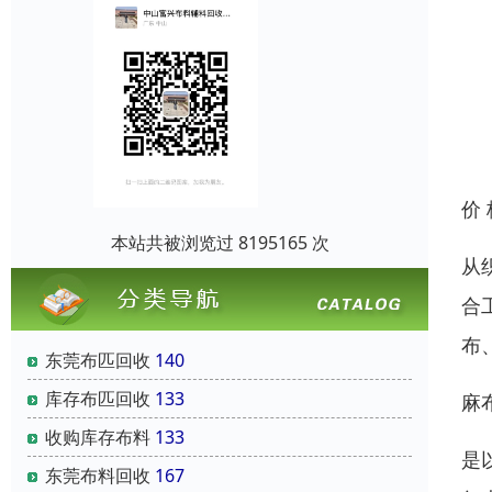
价
本站共被浏览过 8195165 次
从
合
布
东莞布匹回收
140
库存布匹回收
133
麻
收购库存布料
133
是
东莞布料回收
167