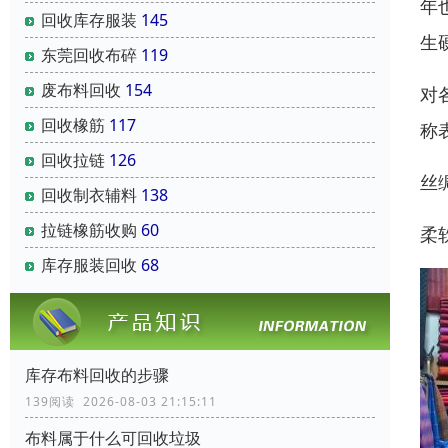
年
回收库存服装
145
生
东莞回收布碎
119
废布料回收
154
对
回收橡筋
117
称
回收拉链
126
丝
回收制衣辅料
138
拉链橡筋收购
60
柔
库存服装回收
68
库存布料回收的步骤
139阅读 2026-08-03 21:15:11
布料属于什么可回收垃圾