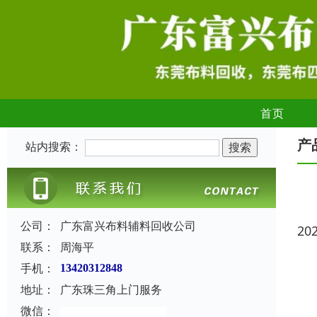
首页
产
站内搜索：
公司：
广东富兴布料辅料回收公司
20
联系：
周海平
手机：
13420312848
地址：
广东珠三角上门服务
微信：