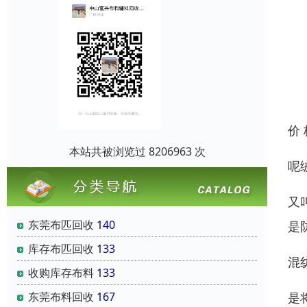
价
本站共被浏览过 8206963 次
呢
又
东莞布匹回收
140
是
库存布匹回收
133
混
收购库存布料
133
是
东莞布料回收
167