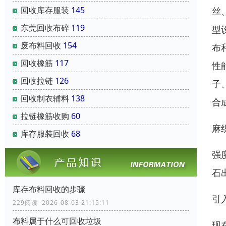
回收库存服装
145
丝
东莞回收布碎
119
型
废布料回收
154
布
回收橡筋
117
性
回收拉链
126
子
回收制衣辅料
138
合
拉链橡筋收购
60
麻
库存服装回收
68
强
石
库存布料回收的步骤
引
229阅读 2026-08-03 21:15:11
布料属于什么可回收垃圾
现