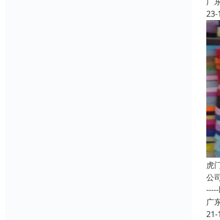
广
23-
虎
公
-
广
21-