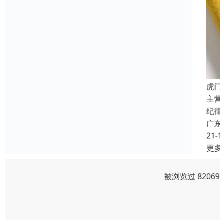
虎
主
纪
广
21-
更
被浏览过 820