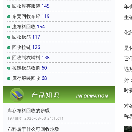
回收库存服装
145
年
东莞回收布碎
119
生
废布料回收
154
化
回收橡筋
117
回收拉链
126
是
回收制衣辅料
138
它
拉链橡筋收购
60
遇
库存服装回收
68
势
时
对
库存布料回收的步骤
称
197阅读 2026-08-03 21:15:11
布料属于什么可回收垃圾