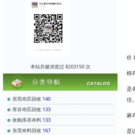
价
本站共被浏览过 8203150 次
棉
是
东莞布匹回收
140
佳
库存布匹回收
133
麻
收购库存布料
133
是
东莞布料回收
167