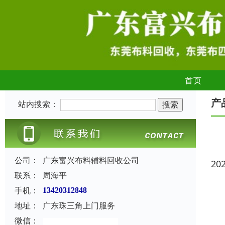
首页
产
站内搜索：
公司：
广东富兴布料辅料回收公司
20
联系：
周海平
手机：
13420312848
地址：
广东珠三角上门服务
微信：