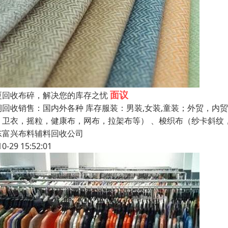
面议
厦回收布碎，解决您的库存之忧
期回收销售：国内外各种 库存服装：男装,女装,童装；外贸，内
，卫衣，摇粒，健康布，网布，拉架布等） 、梭织布（纱卡斜纹
东富兴布料辅料回收公司
10-29 15:52:01