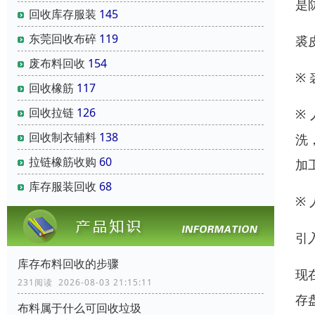
是
回收库存服装
145
东莞回收布碎
119
裘
废布料回收
154
※
回收橡筋
117
回收拉链
126
※
回收制衣辅料
138
洗
拉链橡筋收购
60
加
库存服装回收
68
※
引
库存布料回收的步骤
现
231阅读 2026-08-03 21:15:11
存
布料属于什么可回收垃圾