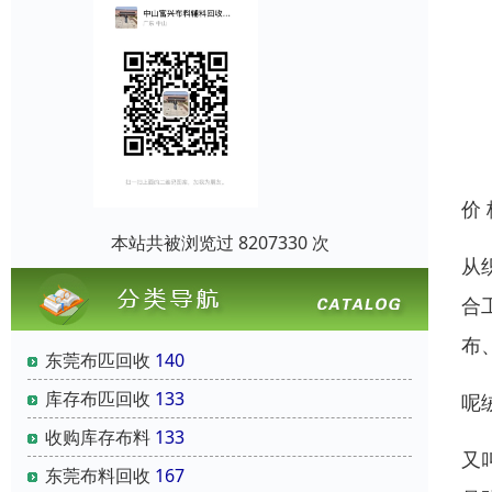
价
本站共被浏览过 8207330 次
从
合
布
东莞布匹回收
140
库存布匹回收
133
呢
收购库存布料
133
又
东莞布料回收
167