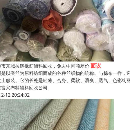
面议
莞市东城拉链橡筋辅料回收，免去中间商差价
绸是以蚕丝为原料纺织而成的各种丝织物的统称。与棉布一样，
女士服装。它的长处是轻薄、合身、柔软、滑爽、透气、色彩绚
东富兴布料辅料回收公司
12-12 20:24:02