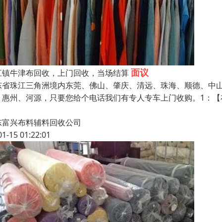
面议
江镇牛津布回收，上门回收，当场结算
东省珠江三角洲境内东莞、佛山、肇庆、清远、珠海、顺德、中
、惠州、河源，只要您给个电话我们有专人专车上门收购。1：
东富兴布料辅料回收公司
01-15 01:22:01