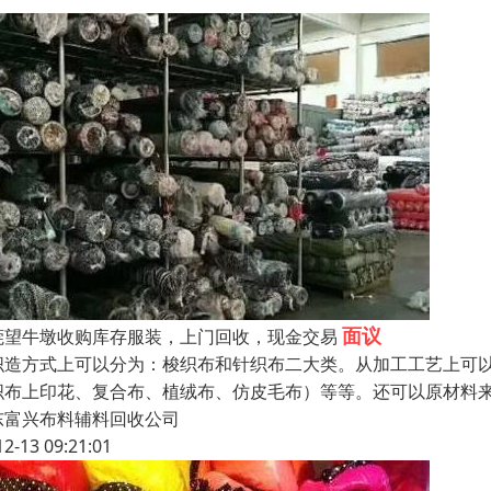
面议
莞望牛墩收购库存服装，上门回收，现金交易
织造方式上可以分为：梭织布和针织布二大类。从加工工艺上可
织布上印花、复合布、植绒布、仿皮毛布）等等。还可以原材料
东富兴布料辅料回收公司
12-13 09:21:01