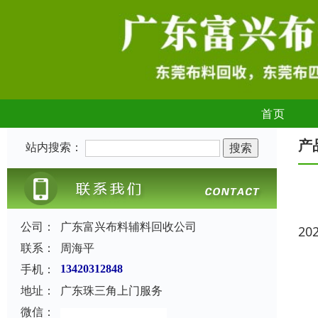
首页
产
站内搜索：
公司：
广东富兴布料辅料回收公司
20
联系：
周海平
手机：
13420312848
地址：
广东珠三角上门服务
微信：