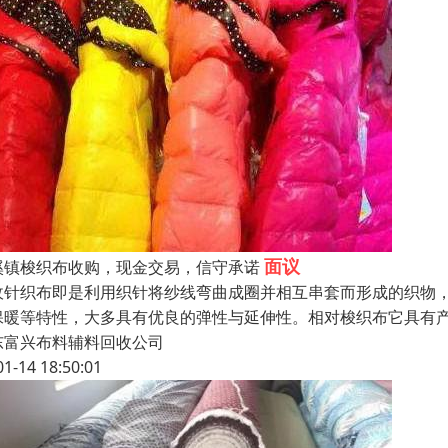
面议
溪镇梭织布收购，现金交易，信守承诺
收针织布即是利用织针将纱线弯曲成圈并相互串套而形成的织物
保暖等特性，大多具有优良的弹性与延伸性。相对梭织布它具有
东富兴布料辅料回收公司
01-14 18:50:01