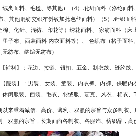
、绒类面料、毛毯、等其他）（4）.化纤面料（涤纶面料
R布、其他混纺交织布斜纹加捻色丝面料）（5）.针织面
全棉、化纤、混纺、印花等）绣花面料、 家纺面料（床
、里子布、西装面料 内衣面料等）、 色织布（格子面
刺无纺布、缝编无纺布）
：【辅料】：花边、拉链、钮扣、五金、制衣线、缝纶线
：【服装】：男装、女装、童装、内衣裤、内裤、保暖内
、休闲服装、西装、毛衣、羽绒服、茄克、风衣、棉衣、
期以来秉着诚信、高价、薄利、双赢的宗旨与众多制衣、
利、双赢的宗旨，长期面向各制衣、各服饰、纺织品，高