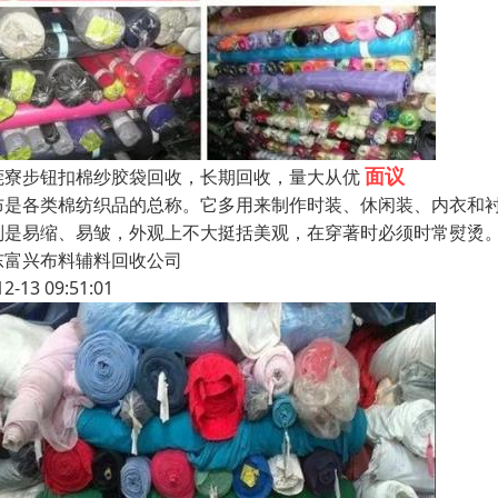
面议
莞寮步钮扣棉纱胶袋回收，长期回收，量大从优
布是各类棉纺织品的总称。它多用来制作时装、休闲装、内衣和
则是易缩、易皱，外观上不大挺括美观，在穿著时必须时常熨烫
东富兴布料辅料回收公司
12-13 09:51:01