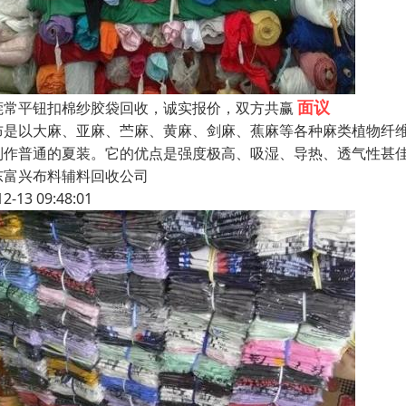
面议
莞常平钮扣棉纱胶袋回收，诚实报价，双方共赢
布是以大麻、亚麻、苎麻、黄麻、剑麻、蕉麻等各种麻类植物纤维
制作普通的夏装。它的优点是强度极高、吸湿、导热、透气性甚
东富兴布料辅料回收公司
12-13 09:48:01