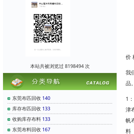
价
本站共被浏览过 8198494 次
我
品
东莞布匹回收
140
1
库存布匹回收
133
津
收购库存布料
133
帆
东莞布料回收
167
料