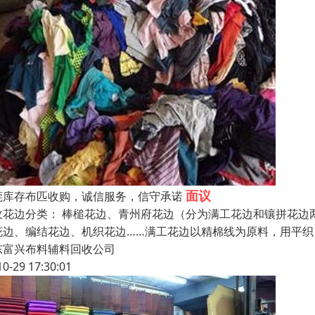
面议
莞库存布匹收购，诚信服务，信守承诺
收花边分类： 棒槌花边、青州府花边（分为满工花边和镶拼花边
花边、编结花边、机织花边……满工花边以精棉线为原料，用平
东富兴布料辅料回收公司
10-29 17:30:01