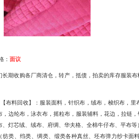
 格：
面议
们长期收购各厂商清仓，转产，抵债，拍卖的库存服装布
。
：【布料回收】：服装面料，针织布，绒布，梭织布，里
布，边纶布，泳衣布，摇粒布，服装辅料，花边，拉链，
布、灯芯绒、绒布、府绸、华夫格、全棉牛仔布、平布等）
（纺类、绉类、绸类、缎类各种真丝、坯布弹力纱卡面料