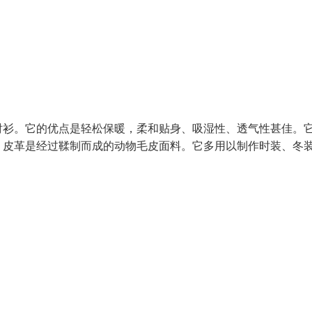
衬衫。它的优点是轻松保暖，柔和贴身、吸湿性、透气性甚佳。
。皮革是经过鞣制而成的动物毛皮面料。它多用以制作时装、冬