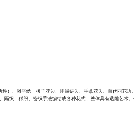
两种）、雕平绣、梭子花边、即墨镶边、手拿花边、百代丽花边
织、隔织、稀织、密织手法编结成各种花式，整体具有透雕艺术。