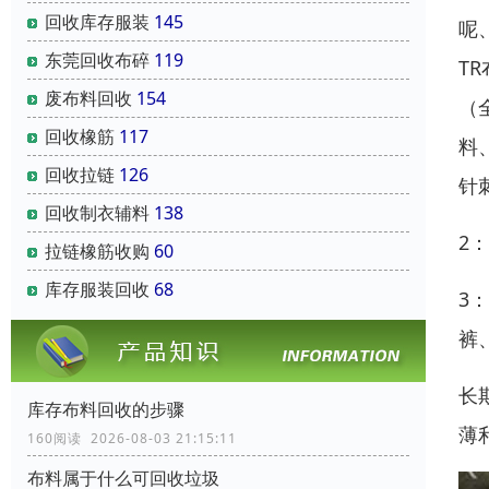
回收库存服装
145
呢
东莞回收布碎
119
T
废布料回收
154
（
回收橡筋
117
料
回收拉链
126
针
回收制衣辅料
138
2
拉链橡筋收购
60
库存服装回收
68
3
裤
长
库存布料回收的步骤
薄
160阅读 2026-08-03 21:15:11
布料属于什么可回收垃圾