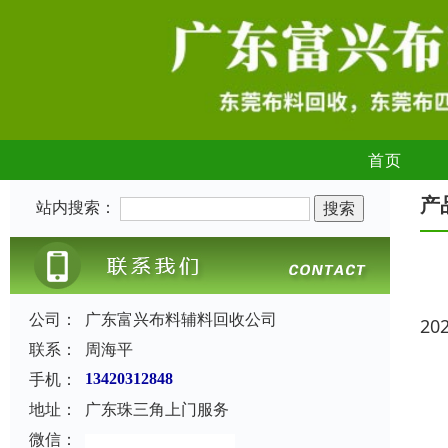
首页
产
站内搜索：
公司：
广东富兴布料辅料回收公司
20
联系：
周海平
手机：
13420312848
地址：
广东珠三角上门服务
微信：