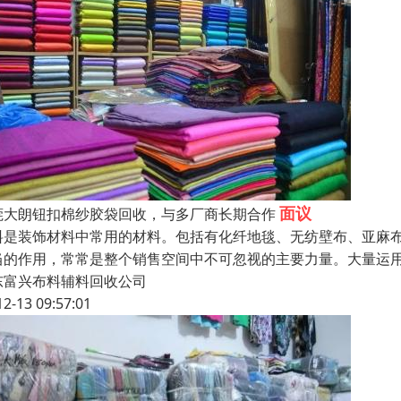
面议
莞大朗钮扣棉纱胶袋回收，与多厂商长期合作
料是装饰材料中常用的材料。包括有化纤地毯、无纺壁布、亚麻
当的作用，常常是整个销售空间中不可忽视的主要力量。大量运
东富兴布料辅料回收公司
12-13 09:57:01