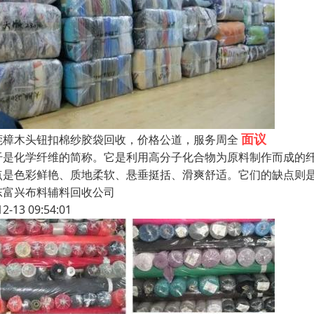
面议
莞樟木头钮扣棉纱胶袋回收，价格公道，服务周全
纤是化学纤维的简称。它是利用高分子化合物为原料制作而成的
点是色彩鲜艳、质地柔软、悬垂挺括、滑爽舒适。它们的缺点则
东富兴布料辅料回收公司
12-13 09:54:01